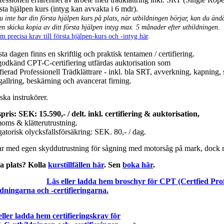
sta hjälpen kurs (intyg kan avvakta i 6 mdr).
 inte har din första hjälpen kurs på plats, när utbildningen börjar, kan du ändå
en skicka kopia av ditt första hjälpen intyg max. 5 månader efter utbildningen.
m precisa krav till första hjälpen-kurs och -intyg här
.
sta dagen finns en skriftlig och praktisk tentamen / certifiering.
godkänd CPT-C-certifiering utfärdas auktorisation som
fierad Professionell Trädklättrare - inkl. bla SRT, avverkning, kapning, 
allring,
beskärning
och avancerat firning.
ka instrukörer.
pris: SEK: 15.590,- / delt. inkl. certifiering & auktorisation,
moms & klätterutrustning.
atorisk olycksfallsförsäkring: SEK. 80,- / dag.
ar med egen skyddutrustning för sågning med motorsåg på mark, dock 
a plats? Kolla
kurstillfällen här
. Sen
boka här
.
Läs eller ladda hem broschyr för CPT (Certfied Prof
ldningarna och -certifieringarna.
eller ladda hem certifieringskrav för