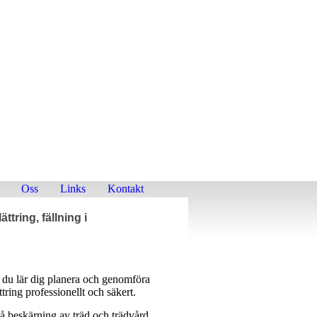
ORISTSKOLAN
tbildningar & certifieringar i trädklättring
Oss
Links
Kontakt
ttring, fällning i
t du lär dig planera och genomföra
tring professionellt och säkert.
på beskärning av träd och trädvård.