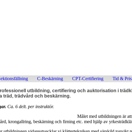
ARB
- Professionella u
ektionsfällning
C-Beskärning
CPT-Certifiering
Tid & Pris
rofessionell utbildning, certifiering och auktorisation i trädklä
a träd, trädvård och beskärning.
gar.
Ca. 6 delt. per instruktör.
Målet med utbildningen är at
ård, krongallring, beskärning och firning etc. med hjälp av yrkesträdklät
 utbildningen vidareutvecklar vi klättertekniken med särskild tonvikt 