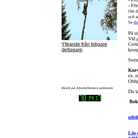
- För
Om du
och s
Se
do
På si
Vid 
Yttrande från tidigare
Certi
deltagare
.
krong
Svens
Kurs
ex. 
Oblig
Besök på ArboristSkolans webbsida:
Du t
Bok
utbi
Läs 