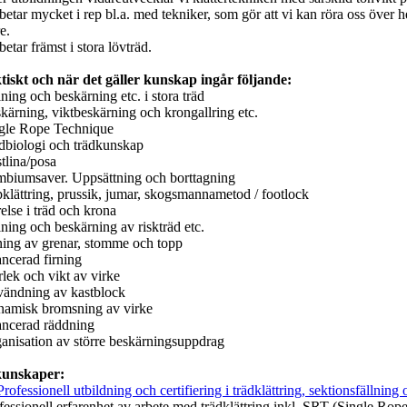
betar mycket i rep bl.a. med tekniker, som gör att vi kan röra oss över
e.
betar främst i stora lövträd.
tiskt och när det gäller kunskap ingår följande:
lning och beskärning etc. i stora träd
kärning, viktbeskärning och krongallring etc.
ngle Rope Technique
ädbiologi och trädkunskap
tlina/posa
mbiumsaver. Uppsättning och borttagning
pklättring, prussik, jumar, skogsmannametod / footlock
else i träd och krona
lning och beskärning av riskträd etc.
rning av grenar, stomme och topp
ancerad firning
rlek och vikt av virke
vändning av kastblock
namisk bromsning av virke
ancerad räddning
ganisation av större beskärningsuppdrag
unskaper:
Professionell utbildning och certifiering i trädklättring, sektionsfällning 
fessionell erfarenhet av arbete med trädklättring inkl. SRT (Single Rop