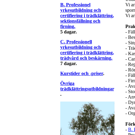
B. Professionel
Vi ar
yrkesutbildning och
sporr
certifiering i trädklättring,
Vi ar
sektionsfällning och
firning.
Prak
5 dagar.
- Fäl
- Bes
C. Professionell
- Si
yrkesutbildning och
- Tr
certifiering i trädklättring,
- Kas
trädvård och beskärning.
- Ca
7 dagar.
- Re
- Rör
Kurstider och -priser
.
- Fäl
- Fi
Övriga
- Av
trädklättringsutbildningar
- Sto
.
- An
- Dy
- Av
- Or
Förk
-
B. 
- Pro