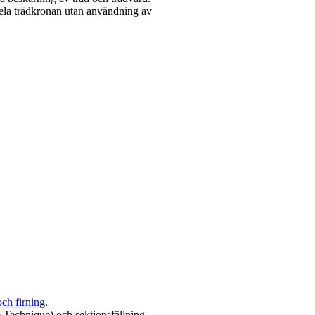
 hela trädkronan utan användning av
och firning
.
e Technique) och sektionsfällning.