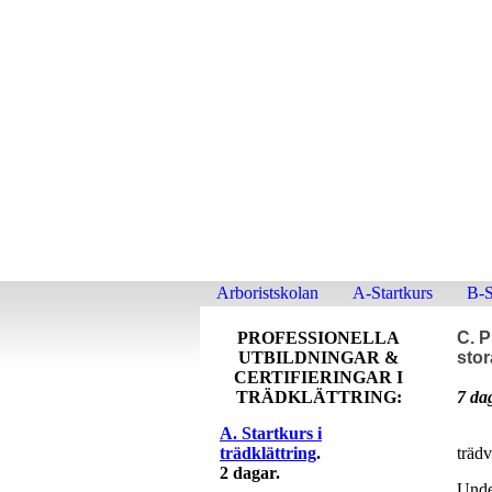
Arboristskolan
A-Startkurs
B-S
PROFESSIONELLA
C. P
UTBILDNINGAR &
stor
CERTIFIERINGAR I
TRÄDKLÄTTRING:
7 da
A. Startkurs i
trädklättring
.
trädv
2 dagar.
Under