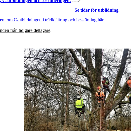
 C-utbildningen och -certifieringen.
---->
Se tider för utbildning.
era om C-utbildningen i trädklättring och beskärning här
.
nden från tidigare deltagare
.